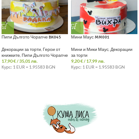
Пипи Дългото Чорапче BK045
Мини Маус MM001
Декорации за торти
,
Герои от
Мини и Мики Маус
,
Декорации
книжките
,
Пипи Дългото Чорапче
за торти
17,90
€
/ 35,01 лв.
9,20
€
/ 17,99 лв.
Курс: 1 EUR = 1.95583 BGN
Курс: 1 EUR = 1.95583 BGN