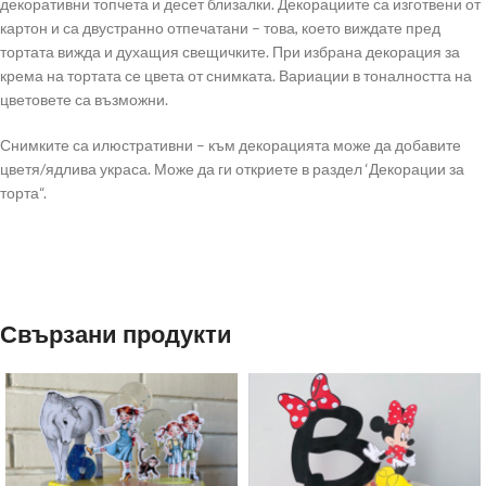
декоративни топчета и десет близалки. Декорациите са изготвени от
картон и са двустранно отпечатани – това, което виждате пред
тортата вижда и духащия свещичките. При избрана декорация за
крема на тортата се цвета от снимката. Вариации в тоналността на
цветовете са възможни.
Снимките са илюстративни – към декорацията може да добавите
цветя/ядлива украса. Може да ги откриете в раздел ‘Декорации за
торта“.
Свързани продукти