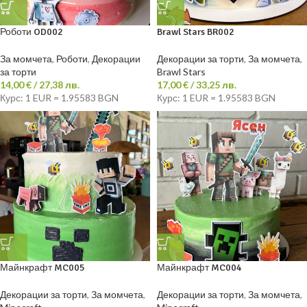
Роботи OD002
Brawl Stars BR002
За момчета
,
Роботи
,
Декорации
Декорации за торти
,
За момчета
,
за торти
Brawl Stars
14,00
€
/ 27,38 лв.
17,00
€
/ 33,25 лв.
Курс: 1 EUR = 1.95583 BGN
Курс: 1 EUR = 1.95583 BGN
Майнкрафт MC005
Майнкрафт MC004
Декорации за торти
,
За момчета
,
Декорации за торти
,
За момчета
,