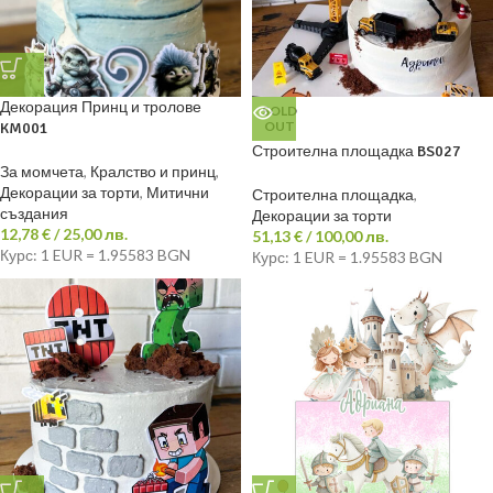
Декорация Принц и тролове
SOLD
OUT
KM001
Строителна площадка BS027
За момчета
,
Кралство и принц
,
Декорации за торти
,
Митични
Строителна площадка
,
създания
Декорации за торти
12,78
€
/ 25,00 лв.
51,13
€
/ 100,00 лв.
Курс: 1 EUR = 1.95583 BGN
Курс: 1 EUR = 1.95583 BGN