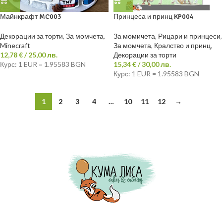
Майнкрафт MC003
Принцеса и принц KP004
Декорации за торти
,
За момчета
,
За момичета
,
Рицари и принцеси
,
Minecraft
За момчета
,
Кралство и принц
,
12,78
€
/ 25,00 лв.
Декорации за торти
Курс: 1 EUR = 1.95583 BGN
15,34
€
/ 30,00 лв.
Курс: 1 EUR = 1.95583 BGN
1
2
3
4
…
10
11
12
→