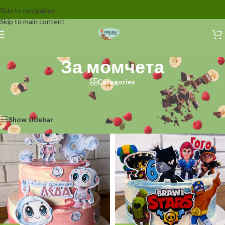
Skip to navigation
Skip to main content
За момчета
Categories
Начало
/
Декорации за торти
/
За момчета
Показване на 1–12 от 139 резултата
Show sidebar