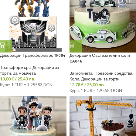
Декорация Трансформърс TF004
Декорация Състезателни коли
CA046
Трансформърс
,
Декорации за
торти
,
За момчета
За момчета
,
Превозни средства
,
13,00
€
/ 25,43 лв.
Коли
,
Декорации за торти
Курс: 1 EUR = 1.95583 BGN
12,78
€
/ 25,00 лв.
Курс: 1 EUR = 1.95583 BGN