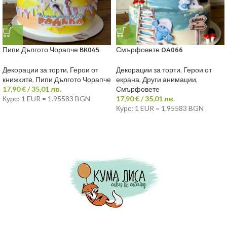
Пипи Дългото Чорапче BK045
Смърфовете OA066
Декорации за торти
,
Герои от
Декорации за торти
,
Герои от
книжките
,
Пипи Дългото Чорапче
екрана
,
Други анимации
,
17,90
€
/ 35,01 лв.
Смърфовете
Курс: 1 EUR = 1.95583 BGN
17,90
€
/ 35,01 лв.
Курс: 1 EUR = 1.95583 BGN