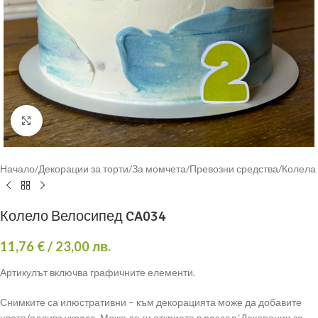
Click to enlarge
Начало
/
Декорации за торти
/
За момчета
/
Превозни средства
/
Колела
Колело Велосипед CA034
11,76
€
/ 23,00 лв.
Артикулът включва графичните елементи.
Снимките са илюстративни – към декорацията може да добавите
цветя/ядливa украса. Може да ги откриете в раздел ‘Декорации за