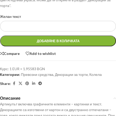
торта“.
Желан текст
ДОБАВЯНЕ В КОЛИЧКАТА
Compare
Add to wishlist
Курс: 1 EUR = 1.95583 BGN
Категории:
Превозни средства
,
Декорации за торти
,
Колела
Share:
Описание
Артикулът включва графичните елементи – картинки и текст.
Декорациите са изготвени от картон и са двустранно отпечатани –
това, което виждате пред тортата вижда и духащия свещичките. При