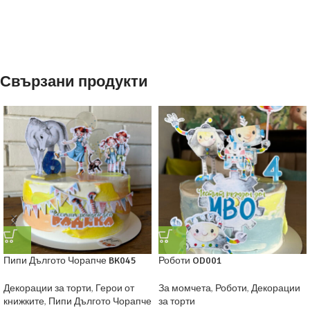
Свързани продукти
Пипи Дългото Чорапче BK045
Роботи OD001
Декорации за торти
,
Герои от
За момчета
,
Роботи
,
Декорации
книжките
,
Пипи Дългото Чорапче
за торти