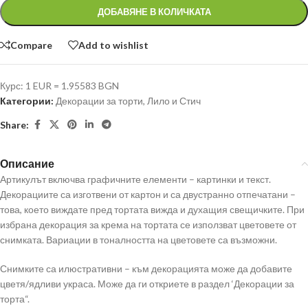
ДОБАВЯНЕ В КОЛИЧКАТА
Compare
Add to wishlist
Курс: 1 EUR = 1.95583 BGN
Категории:
Декорации за торти
,
Лило и Стич
Share:
Описание
Артикулът включва графичните елементи – картинки и текст.
Декорациите са изготвени от картон и са двустранно отпечатани –
това, което виждате пред тортата вижда и духащия свещичките. При
избрана декорация за крема на тортата се използват цветовете от
снимката. Вариации в тоналността на цветовете са възможни.
Снимките са илюстративни – към декорацията може да добавите
цветя/ядливи украса. Може да ги откриете в раздел ‘Декорации за
торта“.