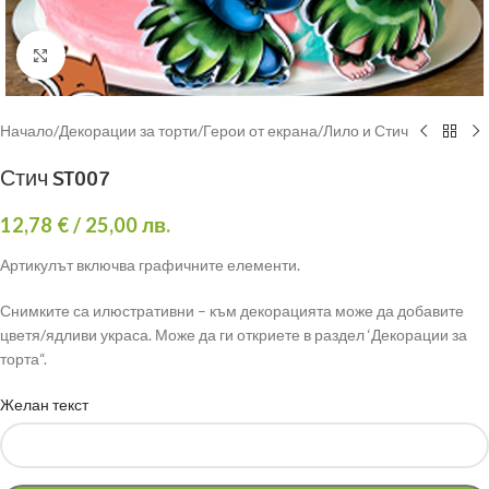
Click to enlarge
Начало
/
Декорации за торти
/
Герои от екрана
/
Лило и Стич
Стич ST007
12,78
€
/ 25,00 лв.
Артикулът включва графичните елементи.
Снимките са илюстративни – към декорацията може да добавите
цветя/ядливи украса. Може да ги откриете в раздел ‘Декорации за
торта“.
Желан текст