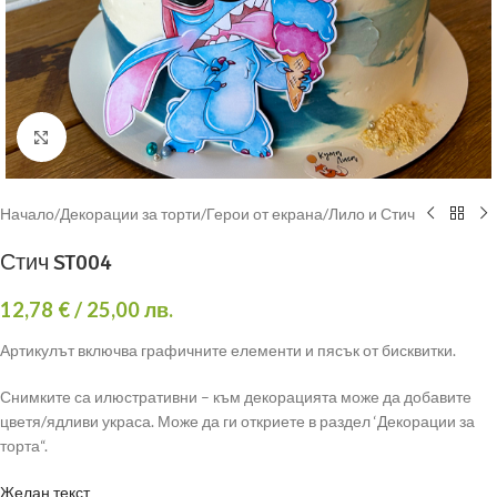
Click to enlarge
Начало
/
Декорации за торти
/
Герои от екрана
/
Лило и Стич
Стич ST004
12,78
€
/ 25,00 лв.
Артикулът включва графичните елементи и пясък от бисквитки.
Снимките са илюстративни – към декорацията може да добавите
цветя/ядливи украса. Може да ги откриете в раздел ‘Декорации за
торта“.
Желан текст