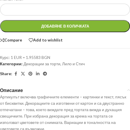
ДОБАВЯНЕ В КОЛИЧКАТА
Compare
Add to wishlist
Курс: 1 EUR = 1.95583 BGN
Категории:
Декорации за торти
,
Лило и Стич
Share:
Описание
Артикулът включва графичните елементи – картинки и текст, пясък
от бисквитки. Декорациите са изготвени от картон и са двустранно
отпечатани – това, което виждате пред тортата вижда и духащия
свещичките. При избрана декорация за крема на тортата се
използват цветовете от снимката. Вариации в тоналността на
цветовете са възможни.