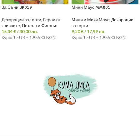
За Съни BK019
Мини Маус MM001
Декорации за торти
,
Герои от
Мини и Мики Маус
,
Декорации
книжките
,
Петсън и Финдъс
за торти
15,34
€
/ 30,00 лв.
9,20
€
/ 17,99 лв.
Курс: 1 EUR = 1.95583 BGN
Курс: 1 EUR = 1.95583 BGN