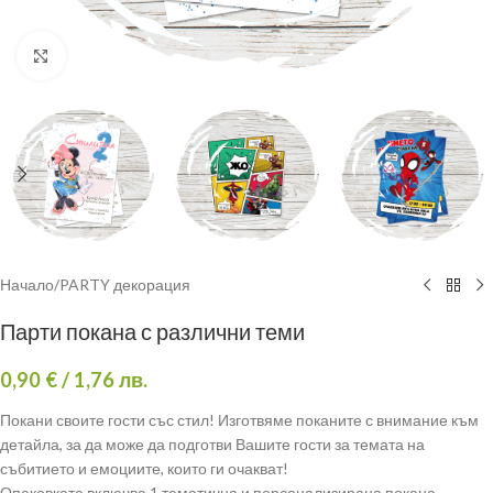
Click to enlarge
Начало
/
PARTY декорация
Парти покана с различни теми
0,90
€
/ 1,76 лв.
Покани своите гости със стил! Изготвяме поканите с внимание към
детайла, за да може да подготви Вашите гости за темата на
събитието и емоциите, които ги очакват!
Опаковката включва 1 тематична и персонализирана покана.