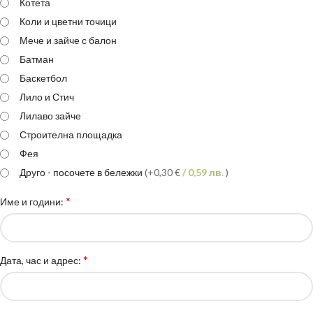
Котета
Коли и цветни точици
Мече и зайче с балон
Батман
Баскетбол
Лило и Стич
Лилаво зайче
Строителна площадка
Фея
Друго - посочете в бележки
(+0,30 €
/ 0,59 лв.
)
*
Име и години:
*
Дата, час и адрес: