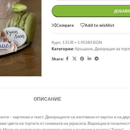
ДОБАВЯ
Compare
Add to wishlist
Курс: 1 EUR = 1.95583 BGN
Категории:
Кръщене
,
Декорации за торт
Share:
ОПИСАНИЕ
ти – картинки и текст. Декорациите са изготвени от картон и са дву
ме цвета на тортата от снимката на украсата. Вариации в тоналност
. Може да разгледате вкусовете торти и размери в раздел ‘Торти“.