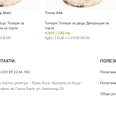
y Stars
Топер One
деца
,
Топери за
Топери
,
Топери за деца
,
Декорации за
и за торти
торти
4,00
€
/ 7,82 лв.
83 BGN
Курс: 1 EUR = 1.95583 BGN
ТАКТИ:
ПОЛЕЗ
 +359 89 22 44 740
Политики
и парти център – ‘Кума Лиса: Хралупа за деца’:
Политика
София, кв. Горна Баня, ул. Каменица 2А
Общи ус