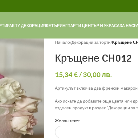
РТИ
PARTY ДЕКОРАЦИЯ
КЕТЪРИНГ
ПАРТИ ЦЕНТЪР И УКРАСА
ЗА НАС
F
Начало
/
Декорации за торти
/
Кръщене C
Кръщене CH012
15,34
€
/ 30,00 лв.
Артикулът включва два френски макарона
Ако искате да добавите още цветя или др
отделен продукт в раздел ‘Декорации за т
Желан текст