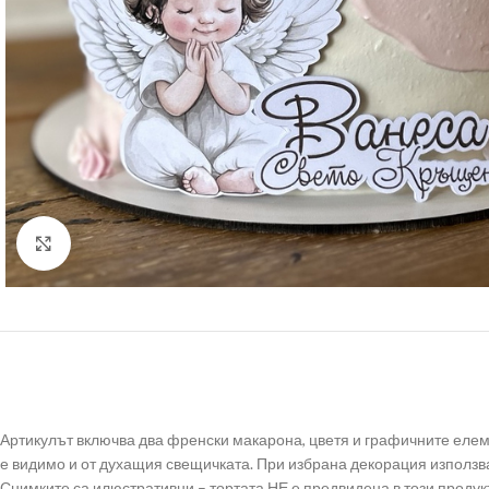
Click to enlarge
Артикулът включва два френски макарона, цветя и графичните елемен
е видимо и от духащия свещичката. При избрана декорация използва
Снимките са илюстративни – тортата НЕ е предвидена в този продукт