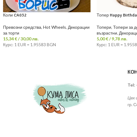
Коли CA032
Топер Happy Birthda
Превозни средства
,
Hot Wheels
,
Декорации
Топери
,
Топери за 
за торти
възрастни
,
Декораци
15,34
€
/ 30,00 лв.
5,00
€
/ 9,78 лв.
Курс: 1 EUR = 1.95583 BGN
Курс: 1 EUR = 1.955
КОН
Tel:
Цех 
гр. 