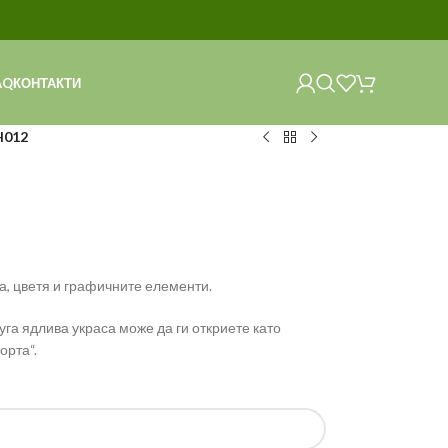
AQ
КОНТАКТИ
H012
, цветя и графичните елементи.
уга ядлива украса може да ги откриете като
орта“.