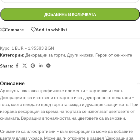
ДОБАВЯНЕ В КОЛИЧКАТА
Compare
Add to wishlist
Курс: 1 EUR = 1.95583 BGN
Категории:
Декорации за торти
,
Други книжки
,
Герои от книжките
Share:
Описание
Артикулът включва графичните елементи – картинки и текст.
Декорациите са изготвени от картон и са двустранно отпечатани –
това, което виждате пред тортата вижда и духащия свещичките. При
избрана декорация за крема на тортата се използват цветовете от
снимката. Вариации в тоналността на цветовете са възможни.
Снимките са илюстративни – към декорацията може да добавите
цветя/ядливa украса. Може да ги откриете в раздел ‘Декорации за