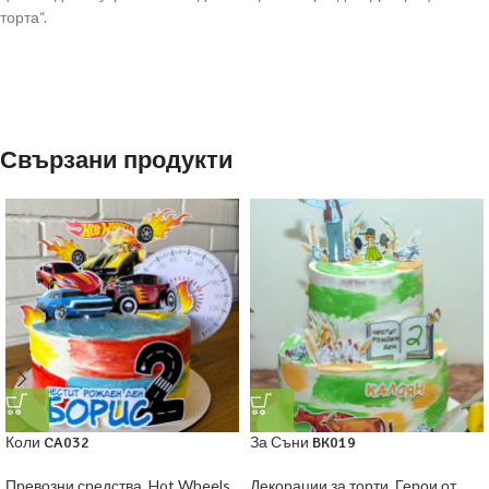
торта“.
Свързани продукти
Коли CA032
За Съни BK019
Превозни средства
,
Hot Wheels
,
Декорации за торти
,
Герои от