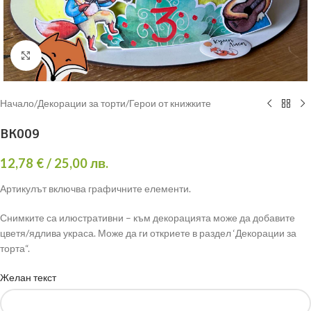
Click to enlarge
Начало
/
Декорации за торти
/
Герои от книжките
BK009
12,78
€
/ 25,00 лв.
Артикулът включва графичните елементи.
Снимките са илюстративни – към декорацията може да добавите
цветя/ядливa украса. Може да ги откриете в раздел ‘Декорации за
торта“.
Желан текст