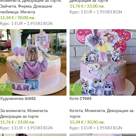
Момичета
,
Декорации за торти
,
Декорации за торти
Зайчета
,
Ферма
,
Домашни
11,76
€
/ 23,00 лв.
любимци
,
Мечета
Курс: 1 EUR = 1.95583 BGN
15,34
€
/ 30,00 лв.
Курс: 1 EUR = 1.95583 BGN
Художничка GI001
Коте CT005
За момичета
,
Момичета
,
Котета
,
Момичета
,
Декорации за
Декорации за торти
торти
11,76
€
/ 23,00 лв.
15,34
€
/ 30,00 лв.
Курс: 1 EUR = 1.95583 BGN
Курс: 1 EUR = 1.95583 BGN