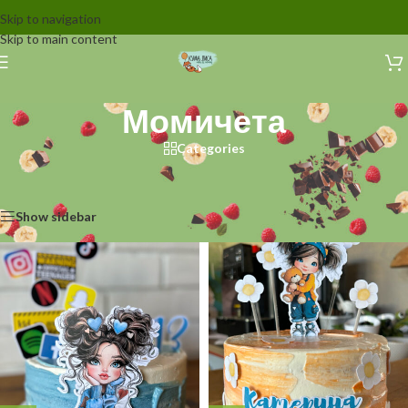
Skip to navigation
Skip to main content
Момичета
Categories
Начало
/
Декорации за торти
/
За момичета
/
Момичета
Showing all 8 results
Show sidebar