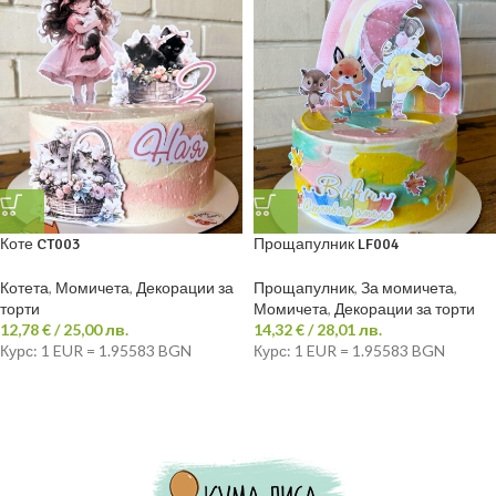
Коте CT003
Прощапулник LF004
Котета
,
Момичета
,
Декорации за
Прощапулник
,
За момичета
,
торти
Момичета
,
Декорации за торти
12,78
€
/ 25,00 лв.
14,32
€
/ 28,01 лв.
Курс: 1 EUR = 1.95583 BGN
Курс: 1 EUR = 1.95583 BGN