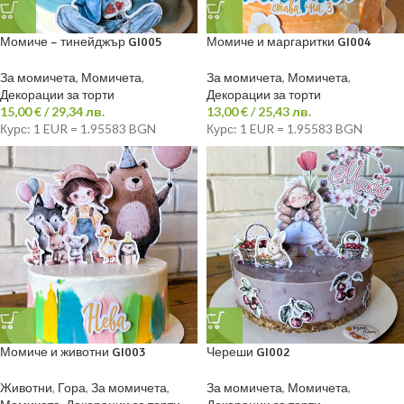
Момиче – тинейджър GI005
Момиче и маргаритки GI004
За момичета
,
Момичета
,
За момичета
,
Момичета
,
Декорации за торти
Декорации за торти
15,00
€
/ 29,34 лв.
13,00
€
/ 25,43 лв.
Курс: 1 EUR = 1.95583 BGN
Курс: 1 EUR = 1.95583 BGN
Момиче и животни GI003
Череши GI002
Животни
,
Гора
,
За момичета
,
За момичета
,
Момичета
,