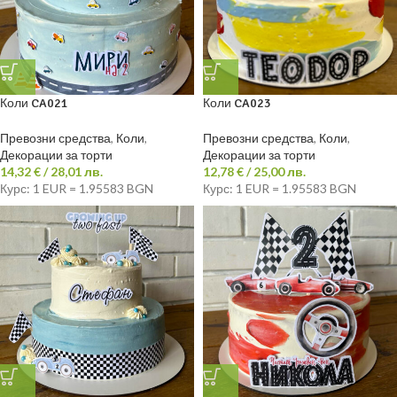
Коли CA021
Коли CA023
Превозни средства
,
Коли
,
Превозни средства
,
Коли
,
Декорации за торти
Декорации за торти
14,32
€
/ 28,01 лв.
12,78
€
/ 25,00 лв.
Курс: 1 EUR = 1.95583 BGN
Курс: 1 EUR = 1.95583 BGN