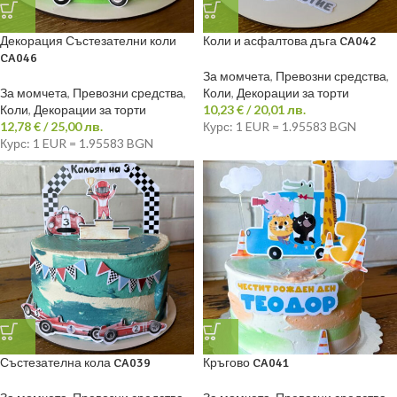
Декорация Състезателни коли
Коли и асфалтова дъга CA042
CA046
За момчета
,
Превозни средства
,
За момчета
,
Превозни средства
,
Коли
,
Декорации за торти
Коли
,
Декорации за торти
10,23
€
/ 20,01 лв.
12,78
€
/ 25,00 лв.
Курс: 1 EUR = 1.95583 BGN
Курс: 1 EUR = 1.95583 BGN
Състезателна кола CA039
Кръгово CA041