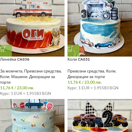
Линейка CA036
Коли CA031
За момчета
,
Превозни средства
,
Превозни средства
,
Коли
,
Коли
,
Машини
,
Декорации за
Декорации за торти
торти
11,76
€
/ 23,00 лв.
11,76
€
/ 23,00 лв.
Курс: 1 EUR = 1.95583 BGN
Курс: 1 EUR = 1.95583 BGN