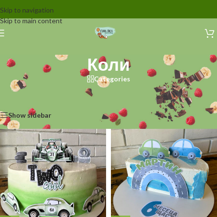
Skip to navigation
Skip to main content
Коли
Categories
Начало
/
Декорации за торти
/
За момчета
/
Превозни средства
/
Коли
Показване на 1–12 от 31 резултата
Show sidebar