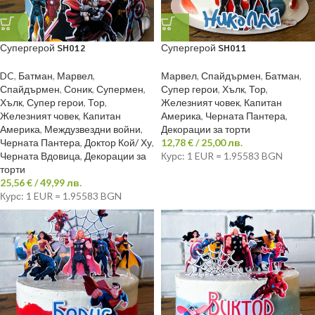
Супергерой SH012
Супергерой SH011
DC
,
Батман
,
Марвел
,
Марвел
,
Спайдърмен
,
Батман
,
Спайдърмен
,
Соник
,
Супермен
,
Супер герои
,
Хълк
,
Тор
,
Хълк
,
Супер герои
,
Тор
,
Железният човек
,
Капитан
Железният човек
,
Капитан
Америка
,
Черната Пантера
,
Америка
,
Междузвездни войни
,
Декорации за торти
Черната Пантера
,
Доктор Кой/ Ху
,
12,78
€
/ 25,00 лв.
Черната Вдовица
,
Декорации за
Курс: 1 EUR = 1.95583 BGN
торти
25,56
€
/ 49,99 лв.
Курс: 1 EUR = 1.95583 BGN