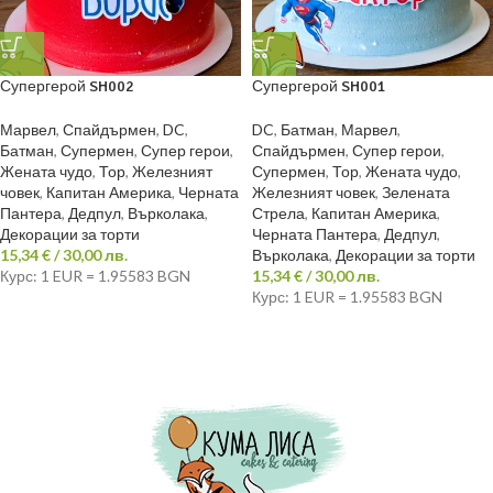
Супергерой SH002
Супергерой SH001
Марвел
,
Спайдърмен
,
DC
,
DC
,
Батман
,
Марвел
,
Батман
,
Супермен
,
Супер герои
,
Спайдърмен
,
Супер герои
,
Жената чудо
,
Тор
,
Железният
Супермен
,
Тор
,
Жената чудо
,
човек
,
Капитан Америка
,
Черната
Железният човек
,
Зелената
Пантера
,
Дедпул
,
Върколака
,
Стрела
,
Капитан Америка
,
Декорации за торти
Черната Пантера
,
Дедпул
,
15,34
€
/ 30,00 лв.
Върколака
,
Декорации за торти
Курс: 1 EUR = 1.95583 BGN
15,34
€
/ 30,00 лв.
Курс: 1 EUR = 1.95583 BGN