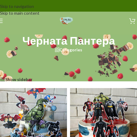
Skip to navigation
Skip to main content
Черната Пантера
Categories
Начало
/
Декорации за торти
/
Герои от екрана
/
Супер герои
/
Марвел
/
Черната Пантера
Showing all 4 results
Show sidebar