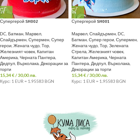
Супергерой SH002
Супергерой SH001
DC
,
Батман
,
Марвел
,
Марвел
,
Спайдърмен
,
DC
,
Спайдърмен
,
Супермен
,
Супер
Батман
,
Супер герои
,
Супермен
,
герои
,
Жената чудо
,
Тор
,
Жената чудо
,
Тор
,
Зелената
Железният човек
,
Капитан
Стрела
,
Железният човек
,
Америка
,
Черната Пантера
,
Капитан Америка
,
Черната
Дедпул
,
Върколака
,
Декорации за
Пантера
,
Дедпул
,
Върколака
,
торти
Декорации за торти
15,34
€
/ 30,00 лв.
15,34
€
/ 30,00 лв.
Курс: 1 EUR = 1.95583 BGN
Курс: 1 EUR = 1.95583 BGN