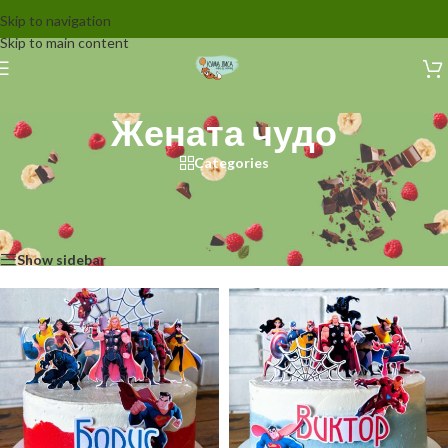
Skip to navigation
Skip to main content
Жената чудо
Categories
Начало
/
Декорации за торти
/
Герои от екрана
/
Супер герои
/
DC
/
Жената чудо
Showing all 2 results
Show sidebar