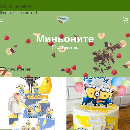
Skip to navigation
Skip to main content
Миньоните
Categories
Начало
/
Декорации за торти
/
Герои от екрана
/
Миньоните
Showing all 4 results
Show sidebar