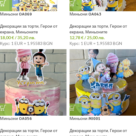
Миньони OA069
Миньони OA043
Декорации за торти
,
Герои от
Декорации за торти
,
Герои от
екрана
,
Миньоните
екрана
,
Миньоните
18,00
€
/ 35,20 лв.
12,78
€
/ 25,00 лв.
Курс: 1 EUR = 1.95583 BGN
Курс: 1 EUR = 1.95583 BGN
Миньони OA056
Миньони MI001
Декорации за торти
,
Герои от
Декорации за торти
,
Герои от