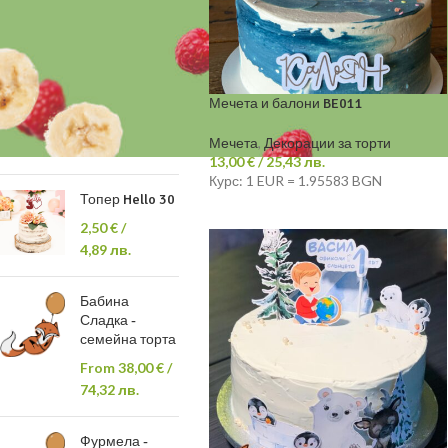
МОЖЕ ДА ХАРЕСАТЕ
СЪЩО…
Октопод и
момче SE016
Мечета и балони BE011
20,00
€
/
Мечета
,
Декорации за торти
39,12 лв.
13,00
€
/ 25,43 лв.
Курс: 1 EUR = 1.95583 BGN
Топер Hello 30
2,50
€
/
4,89 лв.
Бабина
Сладка -
семейна торта
From
38,00
€
/
74,32 лв.
Фурмела -