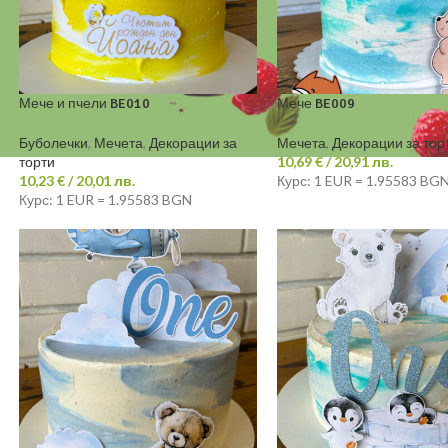
Мече и пчели BE010
Мече BE009
Буболечки
,
Мечета
,
Декорации за
Мечета
,
Декорации за тор
торти
10,69
€
/ 20,91 лв.
10,23
€
/ 20,01 лв.
Курс: 1 EUR = 1.95583 BG
Курс: 1 EUR = 1.95583 BGN