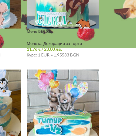
Мече BE008
ти
Мечета
,
Декорации за торти
11,76
€
/ 23,00 лв.
N
Курс: 1 EUR = 1.95583 BGN