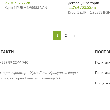
9,20
€
/ 17,99 лв.
Декорации за торти
Курс: 1 EUR = 1.95583 BGN
11,76
€
/ 23,00 лв.
Курс: 1 EUR = 1.95583 BG
1
2
→
ТАКТИ:
ПОЛЕЗ
 +359 89 22 44 740
Политики
и парти център – ‘Кума Лиса: Хралупа за деца’:
Политика
София, кв. Горна Баня, ул. Каменица 2А
Общи ус