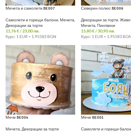
Мечета и самолети BE007
Северен полюс BE006
Самолети и горещи балони
,
Мечета
,
Декорации за торти
,
Живо
Декорации за торти
Мечета
,
Пингвини
11,76
€
/ 23,00 лв.
15,80
€
/ 30,90 лв.
Курс: 1 EUR = 1.95583 BGN
Курс: 1 EUR = 1.95583 BG
Мече BE004
Мече BE001
Мечета
,
Декорации за торти
Самолети и горещи бало