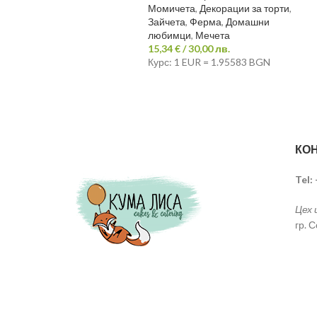
Момичета
,
Декорации за торти
,
Зайчета
,
Ферма
,
Домашни
любимци
,
Мечета
15,34
€
/ 30,00 лв.
Курс: 1 EUR = 1.95583 BGN
КОН
Tel:
Цех 
гр. 