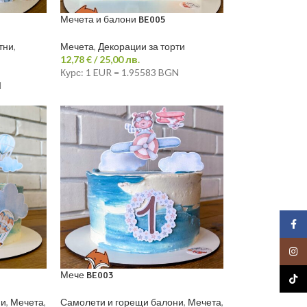
Мечета и балони BE005
тни
,
Мечета
,
Декорации за торти
12,78
€
/ 25,00 лв.
Курс: 1 EUR = 1.95583 BGN
N
Face
Insta
Мече BE003
TikTo
ни
,
Мечета
,
Самолети и горещи балони
,
Мечета
,