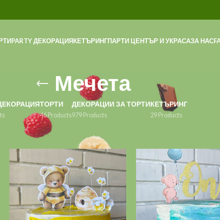
РТИ
PARTY ДЕКОРАЦИЯ
КЕТЪРИНГ
ПАРТИ ЦЕНТЪР И УКРАСА
ЗА НАС
F
Мечета
ДЕКОРАЦИЯ
ТОРТИ
ДЕКОРАЦИИ ЗА ТОРТИ
КЕТЪРИНГ
ts
46 Products
979 Products
29 Products
и
/
Мечета