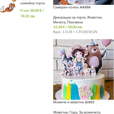
семейна торта
Северен полюс AA006
From
38,00
€
/
74,32 лв.
Декорации за торти
,
Животни
,
Мечета
,
Пингвини
15,34
€
/ 30,00 лв.
Курс: 1 EUR = 1.95583 BGN
Момиче и животни GI003
Животни
,
Гора
,
За момичета
,