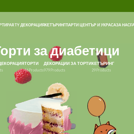
РТИ
PARTY ДЕКОРАЦИЯ
КЕТЪРИНГ
ПАРТИ ЦЕНТЪР И УКРАСА
ЗА НАС
F
орти за диабетици
ДЕКОРАЦИЯ
ТОРТИ
ДЕКОРАЦИИ ЗА ТОРТИ
КЕТЪРИНГ
ts
46 Products
979 Products
29 Products