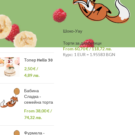
МОЖЕ ДА ХАРЕСАТЕ
СЪЩО…
Октопод и
момче SE016
Шоко-Уау
20,00
€
/
Торти за диабетици
39,12 лв.
From
60,70
€
/ 118,72 лв.
Курс: 1 EUR = 1.95583 BGN
Топер Hello 30
2,50
€
/
4,89 лв.
Бабина
Сладка -
семейна торта
From
38,00
€
/
74,32 лв.
Фурмела -