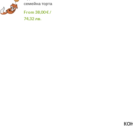
семейна торта
From
38,00
€
/
74,32 лв.
КОН