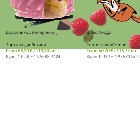
Боровинка с пелеринка
Шоко Лейди
Торти за диабетици
Торти за диабетици
From
58,20
€
/ 113,83 лв.
From
60,70
€
/ 118,72 лв.
Курс: 1 EUR = 1.95583 BGN
Курс: 1 EUR = 1.95583 BG