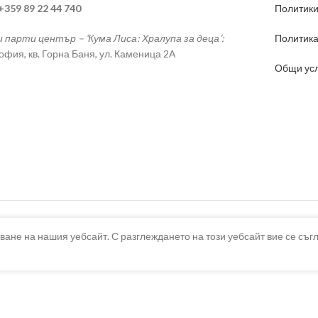
 +359 89 22 44 740
Политики
и парти център – ‘Кума Лиса: Хралупа за деца’:
Политика
София, кв. Горна Баня, ул. Каменица 2А
Общи ус
ване на нашия уебсайт. С разглеждането на този уебсайт вие се съг