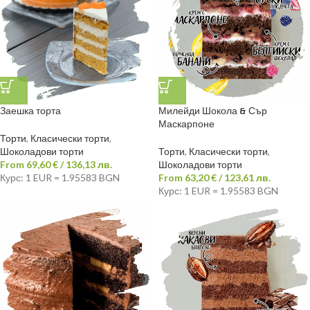
Заешка торта
Милейди Шокола & Сър
Маскарпоне
Торти
,
Класически торти
,
Шоколадови торти
Торти
,
Класически торти
,
From
69,60
€
/ 136,13 лв.
Шоколадови торти
Курс: 1 EUR = 1.95583 BGN
From
63,20
€
/ 123,61 лв.
Курс: 1 EUR = 1.95583 BGN