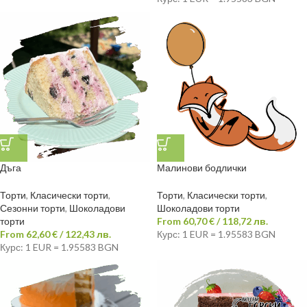
Дъга
Малинови бодлички
Торти
,
Класически торти
,
Торти
,
Класически торти
,
Сезонни торти
,
Шоколадови
Шоколадови торти
торти
From
60,70
€
/ 118,72 лв.
From
62,60
€
/ 122,43 лв.
Курс: 1 EUR = 1.95583 BGN
Курс: 1 EUR = 1.95583 BGN