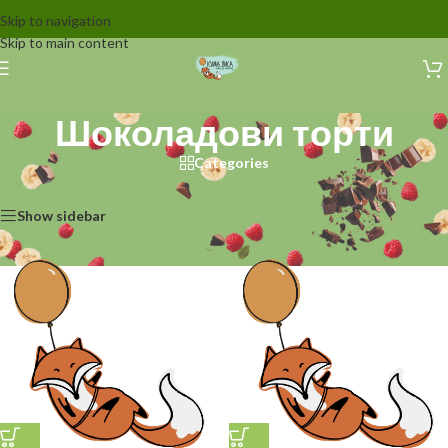
Skip to navigation
Skip to main content
Шоколадови торти
Categories
Начало
/
Торти
/
Шоколадови торти
Showing all 10 results
Show sidebar