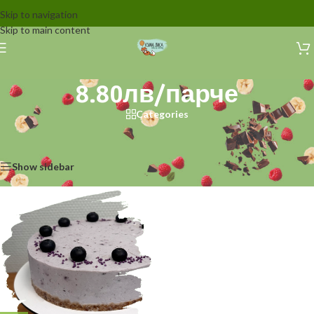
Skip to navigation
Skip to main content
8.80лв/парче
Categories
Начало
/
Продукти с етикет „8.80лв/парче“
Показване на единствения резултат
Show sidebar